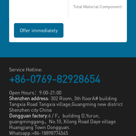
Service Hotline:
+86-0769-82928654
Open Hours：9:00-21:00
Shenzhen address
: 302 Room, 3th floorA# building
Tangxia Road Tangxia village,Guangming new district
Shenzhen city China
Dongguan factory
:6 / F，building D,Yurun,
guangminggang，No.10, Xilong Road Daye village
Huangjiang Town Dongguan.
Whatsapp:+86-18898774545