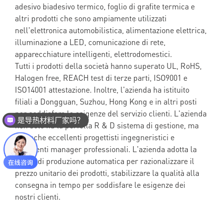
adesivo biadesivo termico, foglio di grafite termica e
altri prodotti che sono ampiamente utilizzati
nell'elettronica automobilistica, alimentazione elettrica,
illuminazione a LED, comunicazione di rete,
apparecchiature intelligenti, elettrodomestici.
Tutti i prodotti della società hanno superato UL, RoHS,
Halogen free, REACH test di terze parti, ISO9001 e
ISO14001 attestazione. Inoltre, l'azienda ha istituito
filiali a Dongguan, Suzhou, Hong Kong e in altri posti
per soddisfare le esigenze del servizio clienti. L'azienda
是导热材料厂家吗？
non solo ha la perfetta R & D sistema di gestione, ma
ha anche eccellenti progettisti ingegneristici e
eccellenti manager professionali. L'azienda adotta la
forma di produzione automatica per razionalizzare il
prezzo unitario dei prodotti, stabilizzare la qualità alla
consegna in tempo per soddisfare le esigenze dei
nostri clienti.